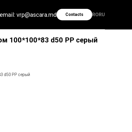
email: vrp@ascara.md
RO
RU
Contacts
ом 100*100*83 d50 РР серый
3 d50 РР серый