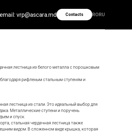
email: vrp@ascara.md
RO
RU
Contacts
чная лестница из белого металла с порошковым
лагодаря рифленым стальным ступеням и
ачная лестница из стали. Это идеальный выбор для
ака. Металлические ступени и поручень
ъем и спуск.
рта, стальная чердачная лестница также
ешним видом. В сложенном виде крышка, которая