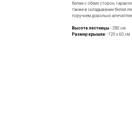
белая с обеих сторон, гаранти
также в складывании белая л
поручнем довольно впечатляе
Высота лестницы
- 280 см
Размер крышки:
-120 х 60 см