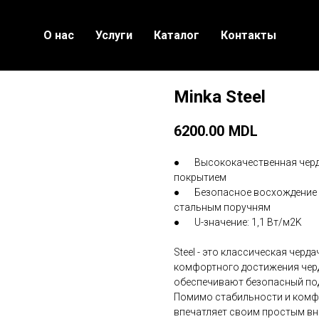
О нас
Услуги
Каталог
Контакты
Minka Steel
6200.00
MDL
● Высококачественная черда
покрытием
● Безопасное восхождение б
стальным поручням
● U-значение: 1,1 Вт/м2K
Steel - это классическая черд
комфортного достижения черд
обеспечивают безопасный под
Помимо стабильности и комфо
впечатляет своим простым вн