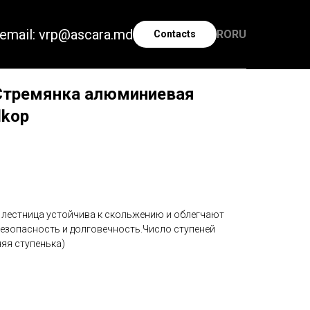
email: vrp@ascara.md
RO
RU
Contacts
 Стремянка алюминиевая
lkop
лестница устойчива к скольжению и облегчают
безопасность и долговечность.Число ступеней
няя ступенька)