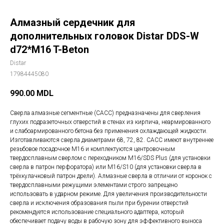
Алмазный сердечник для
дополнительных головок Distar DDS-W
d72*M16 T-Beton
Distar
17984445080
990.00
MDL
Сверла алмазные сегментные (САСС) предназначены для сверления
глухих подразеточных отверстий в стенах из кирпича, неармированного
и слабоармированного бетона без применения охлаждающей жидкости.
Изготавливаются сверла диаметрами 68, 72, 82. САСС имеют внутреннее
резьбовое посадочное М16 и комплектуются центровочным
твердосплавным сверлом с переходником М16/SDS Plus (для установки
сверла в патрон перфоратора) или М16/S10 (для установки сверла в
трёхкулачковый патрон дрели). Алмазные сверла в отличии от коронок с
твердосплавными режущими элементами строго запрещено
использовать в ударном режиме. Для увеличения производительности
сверла и исключения образования пыли при бурении отверстий
рекомендуется использование специального адаптера, который
обеспечивает подачу воды в рабочую зону для эффективного выноса