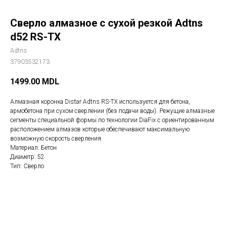
Сверло алмазное с сухой резкой Adtns
d52 RS-TX
Adtns
37903532173
1499.00
MDL
Алмазная коронка Distar Adtns RS-TX используется для бетона,
армобетона при сухом сверлении (без подачи воды). Режущие алмазные
сегменты специальной формы по технологии DiaFix с ориентированным
расположением алмазов которые обеспечивают максимальную
возможную скорость сверления.
Материал: Бетон
Диаметр: 52
Тип: Сверло