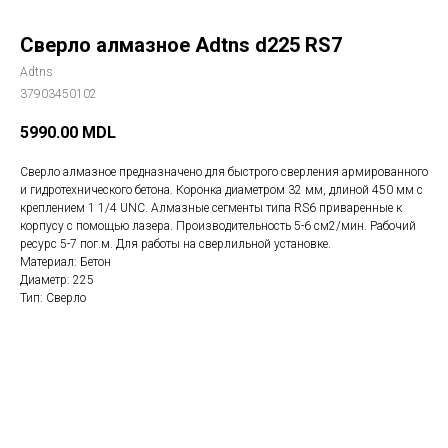
Сверло алмазное Adtns d225 RS7
Adtns
37903450102
5990.00
MDL
Сверло алмазное предназначено для быстрого сверления армированного
и гидротехнического бетона. Коронка диаметром 32 мм, длиной 450 мм с
креплением 1 1/4 UNC. Алмазные сегменты типа RS6 приваренные к
корпусу с помощью лазера. Производительность 5-6 см2/мин. Рабочий
ресурс 5-7 пог.м. Для работы на сверлильной установке.
Материал: Бетон
Диаметр: 225
Тип: Сверло