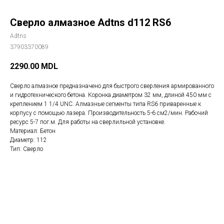
Сверло алмазное Adtns d112 RS6
Adtns
37903370089
2290.00
MDL
Сверло алмазное предназначено для быстрого сверления армированного
и гидротехнического бетона. Коронка диаметром 32 мм, длиной 450 мм с
креплением 1 1/4 UNC. Алмазные сегменты типа RS6 приваренные к
корпусу с помощью лазера. Производительность 5-6 см2/мин. Рабочий
ресурс 5-7 пог.м. Для работы на сверлильной установке.
Материал: Бетон
Диаметр: 112
Тип: Сверло