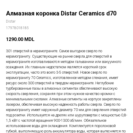
Алмазная коронка Distar Ceramics d70
Distar
17978018185
1290.00
MDL
301 отверстий в керамограните. Самое выгодное сверло по
керамограниту. Cуществующие на рынке сверла для отверстий в
керамограните изготавливаются методом гальваники или вакуумного
осаждения. Их главным недостатком является короткий срок
эксплуатации, часто это всего 3-5 отверстий. Новое сверло по
керамограниту 70 Ceramics, изготовленное методом спекания, имеет
ресурс около 300 отверстий в твердом керамограните. Неглубокие
турбированные пазы в алмазных сегментах обеспечивают высокую
скорость сверления, сохраняя при этом нужное качество кромки с
минимальными сколами. Алмазные сегменты на корпусе закреплены
лазером, обеспечивая высокую надежность работы сверла. Сверло по
керамограниту имеет наружный диаметр 70 мм для сверления отверстий
под розетки. Используется на дрелях или шуруповертах с мощностью 0,8-
1,5 кВт с частотой вращения 900-1300 об/мин. Обязательное
использование воды для охлаждения. Комплектуется поролоновой
губкой, выполняющую роль аккумулятора воды, которая вытесняется по