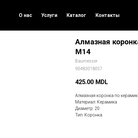
О нас
Услуги
Каталог
Контакты
Алмазная коронка
M14
Baumesser
90483018057
425.00
MDL
Алмазная коронка по керамик
Материал: Керамика
Диаметр: 20
Тип: Коронка