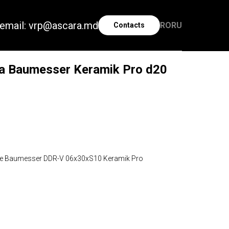
email: vrp@ascara.md
RO
RU
Contacts
 Baumesser Keramik Pro d20
е Baumesser DDR-V 06x30xS10 Keramik Pro