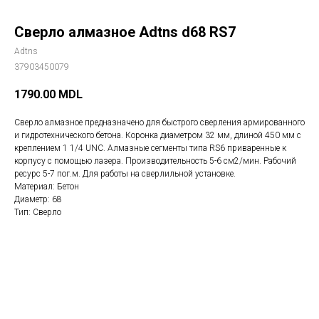
Сверло алмазное Adtns d68 RS7
Adtns
37903450079
1790.00
MDL
Сверло алмазное предназначено для быстрого сверления армированного
и гидротехнического бетона. Коронка диаметром 32 мм, длиной 450 мм с
креплением 1 1/4 UNC. Алмазные сегменты типа RS6 приваренные к
корпусу с помощью лазера. Производительность 5-6 см2/мин. Рабочий
ресурс 5-7 пог.м. Для работы на сверлильной установке.
Материал: Бетон
Диаметр: 68
Тип: Сверло