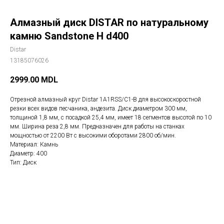
Алмазный диск DISTAR по натуральному
камню Sandstone H d400
Distar
13185076026
2999.00
MDL
Отрезной алмазный круг Distar 1A1RSS/C1-B для высокоскоростной
резки всех видов песчаника, андезита. Диск диаметром 300 мм,
толщиной 1,8 мм, с посадкой 25,4 мм, имеет 18 сегментов высотой по 10
мм. Ширина реза 2,8 мм. Предназначен для работы на станках
мощностью от 2200 Вт с высокими оборотами 2800 об/мин.
Материал: Камнь
Диаметр: 400
Тип: Диск