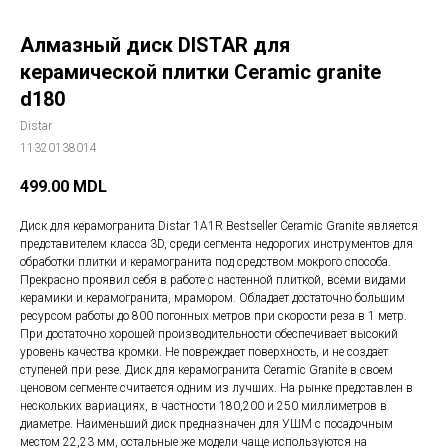
Алмазный диск DISTAR для
керамической плитки Ceramic granite
d180
Distar
11320138014
499.00
MDL
Диск для керамогранита Distar 1A1R Bestseller Ceramic Granite является
представителем класса 3D, среди сегмента недорогих инструментов для
обработки плитки и керамогранита под средством мокрого способа.
Прекрасно проявил себя в работе с настенной плиткой, всеми видами
керамики и керамогранита, мрамором. Обладает достаточно большим
ресурсом работы до 800 погонных метров при скорости реза в 1 метр.
При достаточно хорошей производительности обеспечивает высокий
уровень качества кромки. Не повреждает поверхность, и не создает
ступеней при резе. Диск для керамогранита Ceramic Granite в своем
ценовом сегменте считается одним из лучших. На рынке представлен в
нескольких вариациях, в частности 180,200 и 250 миллиметров в
диаметре. Наименьший диск предназначен для УШМ с посадочным
местом 22,23 мм, остальные же модели чаще используются на