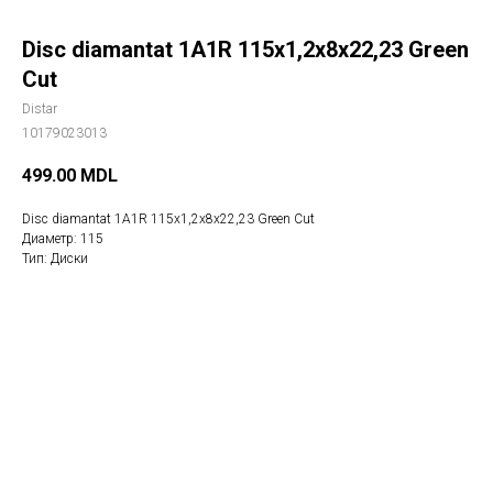
Disc diamantat 1A1R 115x1,2x8x22,23 Green
Cut
Distar
10179023013
499.00
MDL
Disc diamantat 1A1R 115x1,2x8x22,23 Green Cut
Диаметр: 115
Тип: Диски