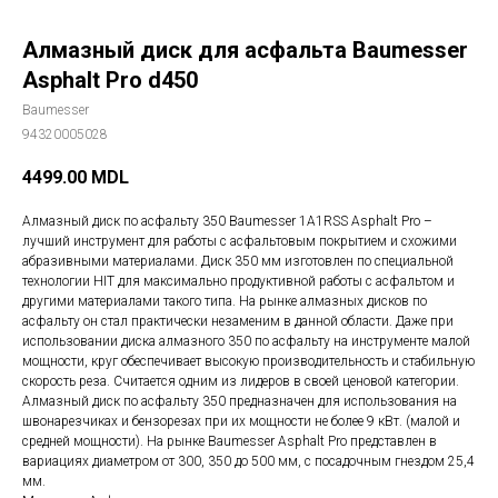
Алмазный диск для асфальта Baumesser
Asphalt Pro d450
Baumesser
94320005028
4499.00
MDL
Алмазный диск по асфальту 350 Baumesser 1A1RSS Asphalt Pro –
лучший инструмент для работы с асфальтовым покрытием и схожими
абразивными материалами. Диск 350 мм изготовлен по специальной
технологии HIT для максимально продуктивной работы с асфальтом и
другими материалами такого типа. На рынке алмазных дисков по
асфальту он стал практически незаменим в данной области. Даже при
использовании диска алмазного 350 по асфальту на инструменте малой
мощности, круг обеспечивает высокую производительность и стабильную
скорость реза. Считается одним из лидеров в своей ценовой категории.
Алмазный диск по асфальту 350 предназначен для использования на
швонарезчиках и бензорезах при их мощности не более 9 кВт. (малой и
средней мощности). На рынке Baumesser Asphalt Pro представлен в
вариациях диаметром от 300, 350 до 500 мм, с посадочным гнездом 25,4
мм.