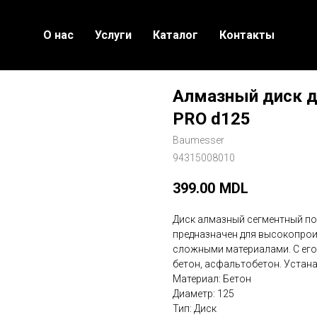
О нас
Услуги
Каталог
Контакты
Алмазный диск д
PRO d125
Baumesser
94315008010
399.00
MDL
Диск алмазный сегментный по
предназначен для высокопрои
сложными материалами. С е
бетон, асфальтобетон. Устана
Материал: Бетон
Диаметр: 125
Тип: Диск