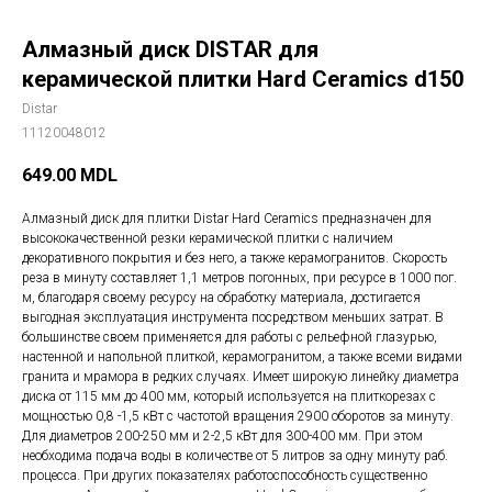
Алмазный диск DISTAR для
керамической плитки Hard Ceramics d150
Distar
11120048012
649.00
MDL
Алмазный диск для плитки Distar Hard Ceramics предназначен для
высококачественной резки керамической плитки с наличием
декоративного покрытия и без него, а также керамогранитов. Скорость
реза в минуту составляет 1,1 метров погонных, при ресурсе в 1000 пог.
м, благодаря своему ресурсу на обработку материала, достигается
выгодная эксплуатация инструмента посредством меньших затрат. В
большинстве своем применяется для работы с рельефной глазурью,
настенной и напольной плиткой, керамогранитом, а также всеми видами
гранита и мрамора в редких случаях. Имеет широкую линейку диаметра
диска от 115 мм до 400 мм, который используется на плиткорезах с
мощностью 0,8 -1,5 кВт с частотой вращения 2900 оборотов за минуту.
Для диаметров 200-250 мм и 2-2,5 кВт для 300-400 мм. При этом
необходима подача воды в количестве от 5 литров за одну минуту раб.
процесса. При других показателях работоспособность существенно