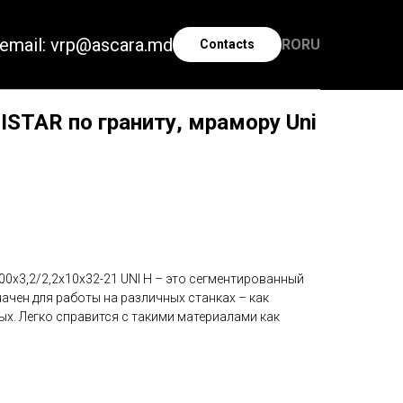
email: vrp@ascara.md
RO
RU
Contacts
STAR по граниту, мрамору Uni
0x3,2/2,2x10x32-21 UNI H – это сегментированный
ачен для работы на различных станках – как
ых. Легко справится с такими материалами как