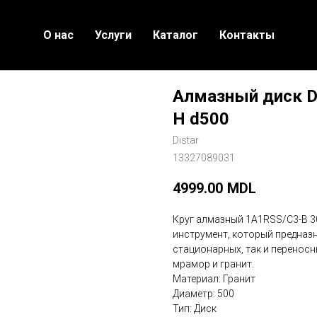
О нас
Услуги
Каталог
Контакты
Алмазный диск DI
H d500
Distar
13327089031
4999.00
MDL
Круг алмазный 1A1RSS/C3-B 30
инструмент, который предназн
стационарных, так и переносн
мрамор и гранит.
Материал: Гранит
Диаметр: 500
Тип: Диск