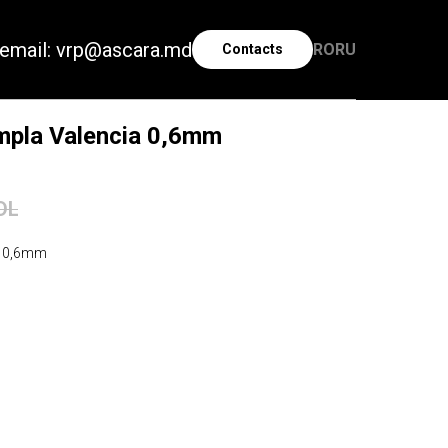
email: vrp@ascara.md
RO
RU
Contacts
impla Valencia 0,6mm
DL
a 0,6mm