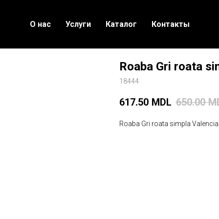
О нас
Услуги
Каталог
Контакты
Roaba Gri roata s
18444
617.50
MDL
650.00
M
Roaba Gri roata simpla Valenci