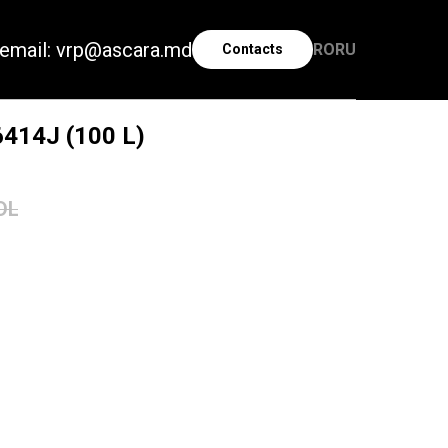
email: vrp@ascara.md
RO
RU
Contacts
414J (100 L)
DL