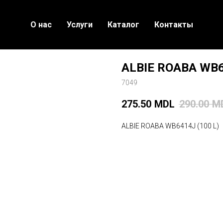
О нас
Услуги
Каталог
Контакты
ALBIE ROABA WB6
7049
275.50
MDL
290.00
M
ALBIE ROABA WB6414J (100 L)