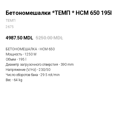
Бетономешалки *ТЕМП * HCM 650 195l
ТЕМП
2675
4987.50
MDL
5250.00
MDL
БЕТОНОМЕШАЛКА - HCM 650
Мощность - 1250 W
Объем - 195 l
Диаметр загрузочного отверстия - 390 mm
Напряжение (V/Hz) - 230/50
Число оборотов бака - 29.5 rot/min
Вес - 64 kg